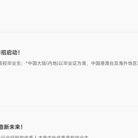
春招启动！
秀高校毕业生：*中国大陆(内地)以毕业证为准，中国港澳台及海外地
造新未来！
备行业经验的优秀人才海内外优秀高校毕业生