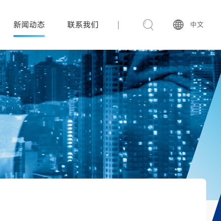
新闻动态
联系我们
中文