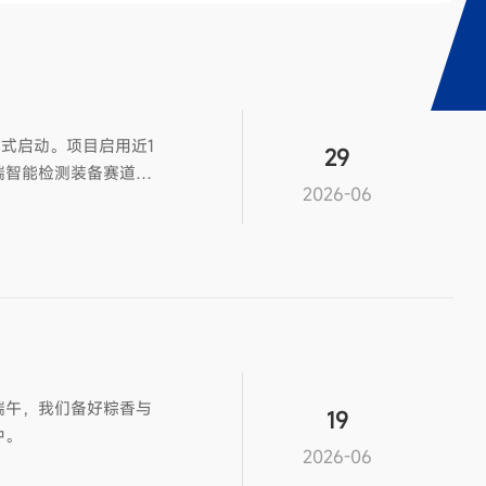
式启动。项目启用近1
29
端智能检测装备赛道持
2026-06
端午，我们备好粽香与
19
中。
2026-06