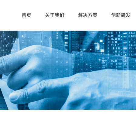
首页
关于我们
解决方案
创新研发