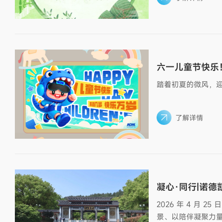
六一儿童节快乐
踏着初夏的微风，
了解详情
凝心·同行|诺
2026 年 4 
景、以陪伴凝聚力