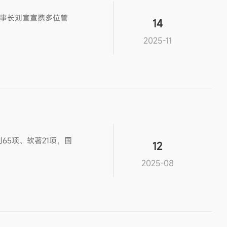
董事长刘宣宣携多位管
14
2025-11
5项、软著21项，国
12
2025-08