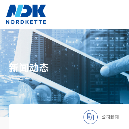
新闻动态
公司新闻