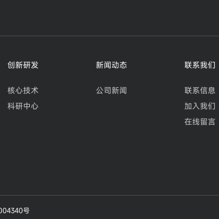
创新研发
新闻动态
联系我们
核心技术
公司新闻
联系信息
科研中心
加入我们
在线留言
004340号