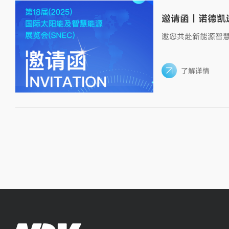
邀请函｜诺德凯
邀您共赴新能源智
了解详情