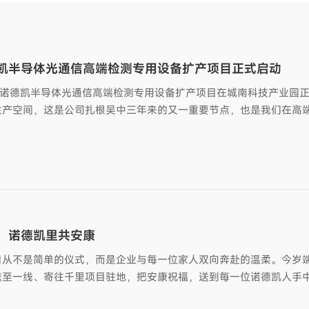
凯半导体光通信高端检测专用设备扩产项目正式启动
，诺德凯半导体光通信高端检测专用设备扩产项目在城南科技产业园正
生产空间，这是公司扎根吴中三年来的又一重要节点，也是我们在高
。
，诺德凯里共安康
日从不是简单的仪式，而是企业与每一位家人双向奔赴的温柔。今岁
送至一线、寄往千里项目驻地，把安康祝福，送到每一位诺德凯人手