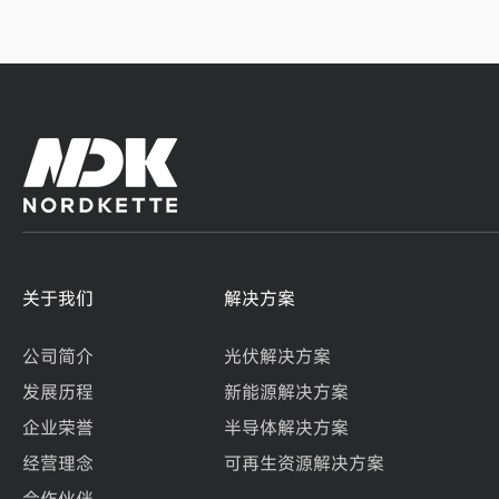
关于我们
解决方案
公司简介
光伏解决方案
发展历程
新能源解决方案
企业荣誉
半导体解决方案
经营理念
可再生资源解决方案