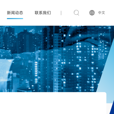
新闻动态
联系我们
中文