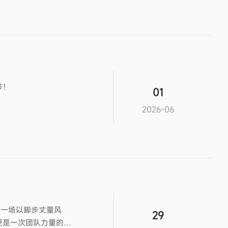
节！
01
2026-06
启了一场以脚步丈量风
29
更是一次团队力量的凝