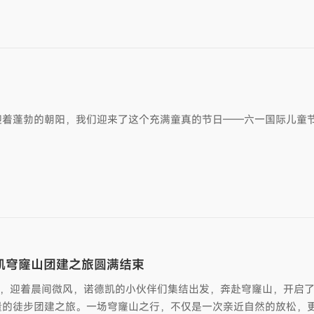
！
迎着蓬勃的朝阳，我们迎来了这个充满童真的节日——六一国际儿童
德凯穹窿山团建之旅圆满结束
月 25 日，迎着晨间微风，诺德凯的小伙伴们集结出发，奔赴穹窿山，开
量的徒步团建之旅。一场穹窿山之行，不仅是一次亲近自然的放松，